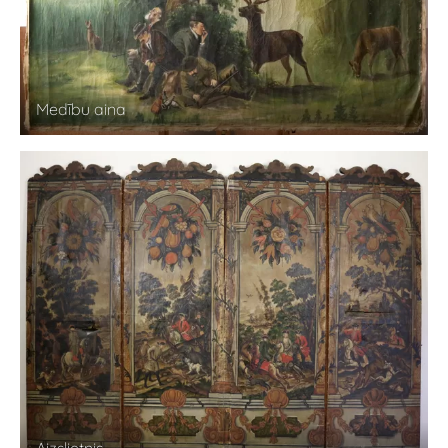
Medību aina
Aizslietnis